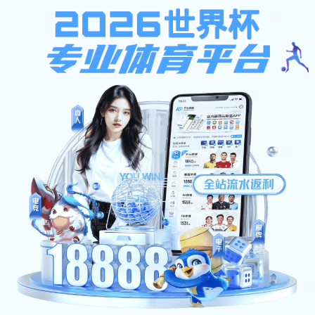
注册入口
全天更新 ·
世界杯购买入口
赛事实时同步
无论您身在何处，
世界杯购买入口APP
为您带来高
速、高清、稳定的观赛体验。
下载客户端
网页端访问