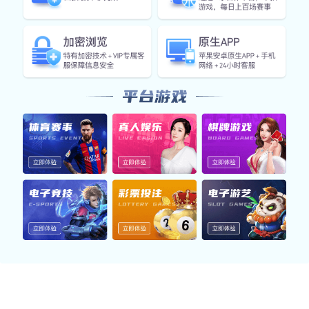
静，这种心理素质对于年轻球员来说尤为珍贵。无论
是在高强度比赛还是关键时刻，他都能有效控制节
奏，为球队提供稳定支持，从而展现出领袖气质。
2、弗里克战术体系分析
弗里克作为一位战术大师，他所构建的足球体系强调
快速传递与高位压迫，这与加维本人的特点高度契
合。在这样的体系下，加维能够更好地发挥自己的技
术优势，通过快速的一脚出球和积极跑动，为球队提
供流畅的进攻组织。
此外，弗里克注重团队配合和空间利用，使得每位球
员都能找到最适合自己的位置。加维在这种环境中逐
渐适应并融入其中，不仅提升了自身表现，也带动了
周围队友的发展。通过不断磨合，加维与其他攻击型