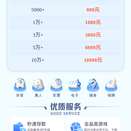
1、加维的技术特点
加维是一名技术细腻且视野开阔的球员，他擅长控球
与传球，在比赛中能够迅速找到最佳传球线路。其精
准的短传能力使得他能够在密集防守中游刃有余，帮
助球队打破对方防线。同时，加维也具备一定的远射
能力，这为他的进攻增添了更多变化，让对手难以预
测。
另外，加维在场上的灵活性也是他的一个显著特点。
他不仅能胜任中场多个位置，还可以根据需要进行前
插或回撤，增强了球队阵型的灵活性。在弗里克执教
下，他更是将这些优势发挥到了极致，使得自己成为
球队战术中的关键一环。
值得一提的是，加维在面对压力时依然能够保持冷