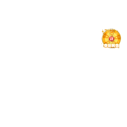
球员之间形成了良好的默契，使得整体进攻效率显著
提高。
在防守端，弗里克要求全队参与压迫，而加维作为中
场核心，自然承担起这一重任。他通过积极抢断和反
抢，有效地减轻了后防压力，同时为前场创造更多反
击机会。这种全面发展的能力让他在团队中愈发不可
或缺。
3、对球队贡献的重要性
随着状态恢复，加维不仅提升了个人数据，更是直接
影响到了整个球队的表现。他在进攻端频繁制造威
胁，不少进球和助攻都源于他的聪明跑位和出色判
断。这使得巴萨近期战绩也随之有所改观，逐渐找回
赢球感觉。