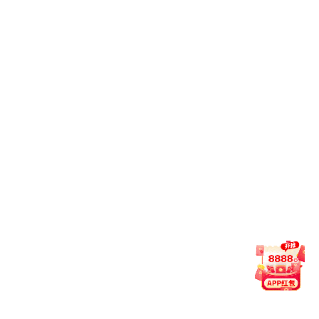
同时，在场上，加维还起到了鼓舞士气的重要作用。
作为年轻球员，他用拼搏精神感染着每一位队友，无
论是领先时的不懈追求还是落后时的不屈意志，都激
励着整个团队向前迈进。这种领导力虽然来自于他的
年龄，但却早已超越了简单的数据统计。
最后，加维所展现出的职业态度也引起了教练组和管
理层的高度认可。他始终保持谦逊，并愿意听取教练
意见进行自我调整，这使得他能够不断提升自身水
平，为未来打下坚实基础。因此，可以说，加维正是
巴萨复兴路上的重要基石之一。
4、未来发展潜力分析
随着状态逐步恢复并融入弗里克系统后，加维未来的