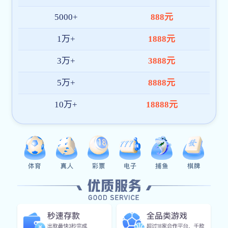
1、世界杯历史纪录回顾
世界杯自1930年首届举办以来，已经历经多个阶段和
变化。在这些年的比赛中，各种射手纪录层出不穷。
例如，德国前锋米洛斯拉夫·克洛泽以16个进球成为世
界杯历史最佳射手。这一纪录至今无人打破，引发众
多球迷和专家对于能否在未来被超越的讨论。
除了单届赛事的进球纪录，例如1998年和2006年世界
杯上独占鳌头的亨利与齐达内外，还有其他各类统计
数据，如球队总进球数、最年轻与最年长进球者等，
也为后来的球员设立了目标。这些记载不仅是对优秀
个人表现的肯定，更是对整个足球运动发展历程的一
次总结。
因此，在即将到来的赛事中，围绕着这些古老而辉煌