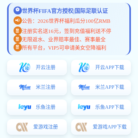
世界杯超级射手时代来临五大纪录
能否在今年被刷新