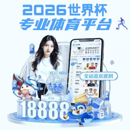
注册入口
全天更新 ·
世界杯购买入口
赛事实时同步
无论您身在何处，
世界杯购买入口APP
为您带来高
速、高清、稳定的观赛体验。
下载客户端
网页端访问