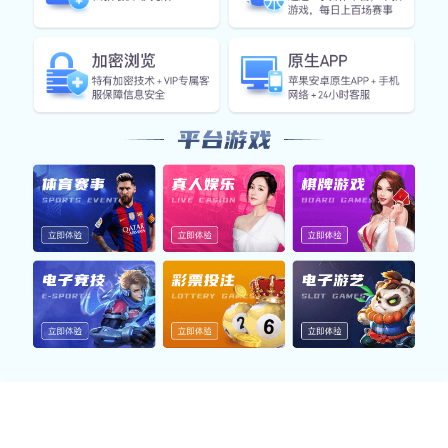
的纪录，各国球队及其明星选手都将付出更多努力，
希望能够创造新历史。从这个角度来看，打破过去成
就的不仅仅是个人能力，更是一场团队协作与战术运
用的大考验。
2、现役超级射手的表现
随着职业联赛的发展和全球化趋势增强，当今足坛涌
现出了一批实力强劲且具有超高竞技状态的前锋。其
中，如梅西、C罗这样的球员早已成为世人瞩目的焦
点，他们不仅在俱乐部中取得了骄人的成绩，也为国
家队贡献了不少精彩时刻。这使得他们在本届世界杯
上的表现备受期待。
此外，还有一些年轻的新星如哈兰德、姆巴佩等崭露
头角，他们之间逐渐形成了一种新的竞争态势。面对