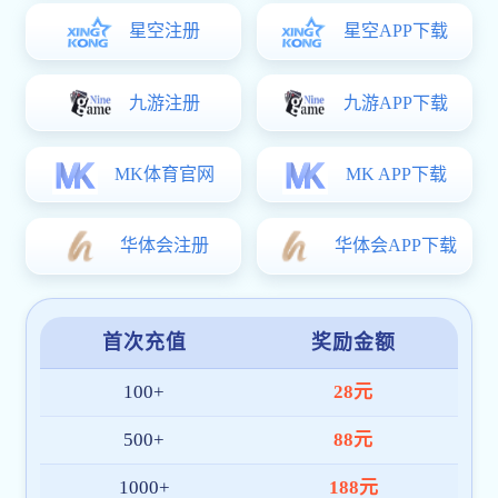
2026-06-15 21:10
27 次阅读
首页
/
体育热点
在体育的殿堂中，世界杯无疑是一场盛宴，而超级射
手更是这场盛宴中的明星。随着2022年卡塔尔世界杯
的临近，关于“超级射手时代”的讨论愈发热烈。历史
上，世界杯赛事见证了许多传奇球员的崛起，他们在
绿茵场上书写了一个又一个辉煌的记录。然而，在新
的时代背景下，这些纪录是否会被刷新？本文将从四
个方面对这一话题进行深入探讨，包括历史纪录、现
役超级射手表现、战术演变及技术进步等方面，以期
揭示本届世界杯中可能出现的新传奇。