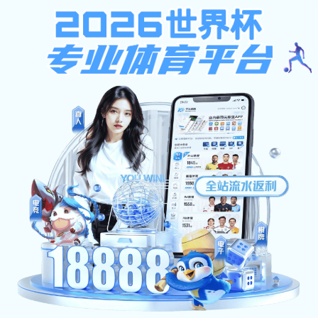
注册入口
全天更新 ·
世界杯购买入口
赛事实时同步
无论您身在何处，
世界杯购买入口APP
为您带来高
速、高清、稳定的观赛体验。
下载客户端
网页端访问