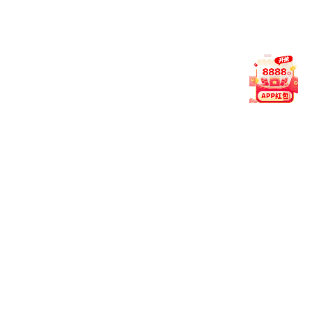
希望科纳特能够从这次经历中吸取教训，更加成熟稳
定地面对接下来的挑战。
4、利物浦未来发展方向
虽然本场比赛以失败告终，但对于利物浦来说，这只
是一个阶段性的挫折。球队仍需聚焦于如何提升整体
实力以及逐步改善各项战术部署。在接下来的赛事
中，他们必须找到适合自身特点的发展道路，以便重
新焕发活力。
首先，可以考虑加强球队内部沟通与合作，通过更多
的小范围训练提高默契度。此外，在技战术层面上，
需要教练组更加注重灵活应变，根据不同对手制定具
体策略，以增强临场应变能力。