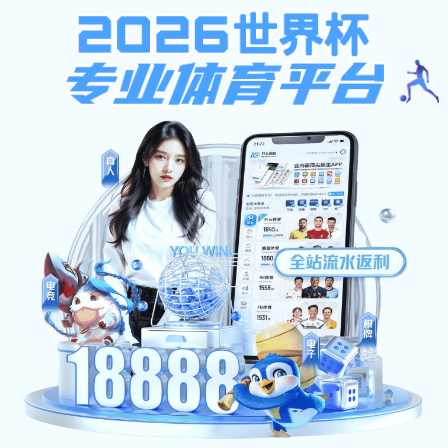
注册入口
全天更新 ·
世界杯购买入口
赛事实时同步
无论您身在何处，
世界杯购买入口APP
为您带来高
速、高清、稳定的观赛体验。
下载客户端
网页端访问