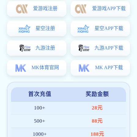
2026-05-19 00:02
47 次阅读
首页
/
体育热点
在本场备受瞩目的比赛中，利物浦队以失利告终，给
球迷和球队带来了不小的打击。维尔贝克的头球破门
成为比赛的转折点，而科纳特在防守中的失误则让对
手抓住了机会。这场比赛不仅反映出利物浦近期状态
的起伏，也揭示了球队在关键时刻把握机会的不足。
本文将从四个方面对这场比赛进行深入分析，包括比
赛经过、维尔贝克的表现、科纳特的失误及其后果，
以及利物浦未来的发展方向，力求为读者提供全面而
深刻的见解。