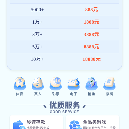
1、比赛经过与双方表现
本场比赛开始后，双方都展现出了强烈的竞争意识。
利物浦在主场迎战对手，试图通过快速进攻来撕开对
方防线。然而，对手并没有坐以待毙，而是采取了高
压逼抢，使得利物浦的进攻受到了一定阻碍。
随着比赛的深入，双方展开了一轮又一轮激烈的交
锋。尽管利物浦多次尝试利用中场控制局势，但始终
未能形成有效威胁。在这样的情况下，对手逐渐找到
了节奏，并开始创造更多进攻机会。
最终，在上半场的一次角球机会中，维尔贝克凭借出
色的位置感和身体素质完成了头球破门，这一进球也
为他个人和球队注入了信心。而此时，利物浦则显得
有些慌乱，未能及时调整战术应对。