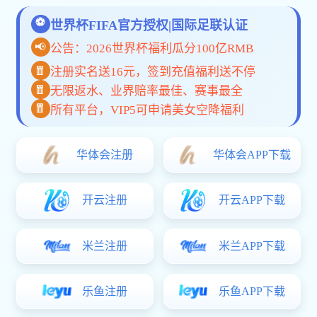
阿根廷足协向FIFA申请特赦奥塔门
迪以助其出战世界杯首场比赛