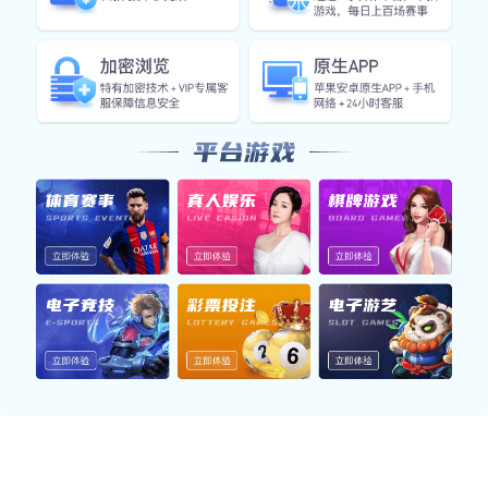
到至关重要的作用。
此外，奥塔门迪在国家队中的领导能力也不容忽视。
他不仅是后防线上的定海神针，同时也是年轻球员的
重要榜样。因此，对于阿根廷队来说，让他参与首场
比赛显得尤为重要，这不仅关系到战术安排，更关乎
整个团队氛围和士气。
2、阿根廷足协申请特赦理由
阿根廷足协之所以向FIFA提出特赦请求，主要有几个
原因。首先，在近期的一场友谊赛中，奥塔门迪因累
积黄牌被禁赛，这直接影响了他参加世界杯首战的资
格。鉴于当前球队面临人员短缺的问题，特别是在后
防线位置上，他们希望通过特赦来恢复球队实力。
其次，从战略角度来看，面对世界顶级球队时，拥有