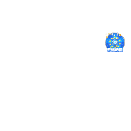
方情况，对他来说是非常必要的。
此外，不同于以往大牌球员只会选择豪门球队，近年
来越来越多的大牌球员开始考虑加盟一些有潜力和目
标明确的小型俱乐部。例如，如果他决定接受费内巴
切的邀请，这将被视为一次新挑战，同时也能帮助该
队实现跃升。
3、免签策略的可行性
免签策略是指俱乐部无需支付转会费用即可获得球
员，这种方式在当今足球市场上越来越常见。对于费
内巴切而言，采用这样的策略来引入像莱万这样的大
牌球员，无疑是一种明智之举。这不仅降低了经济压
力，也为球队提供了更多灵活性。