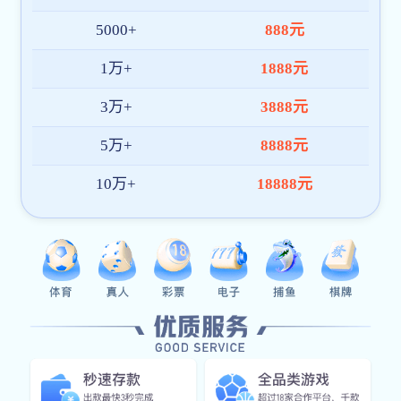
在职业篮球中，身体素质直接关系到球员在场上的表
现。艾顿作为一名优秀的内线球员，对自身及队友的
身体条件非常自信。他指出，球队不仅拥有良好的体
能，更具备强大的力量和灵活性，这使得他们在对抗
中能够占据优势。
此外，艾顿还提到，通过科学训练和合理饮食，他们
能够保持最佳状态。这种持续性的努力不仅提升了他
们的个人能力，也为整个团队提供了强有力的支持。
他相信，正是这种扎实的基础，让球队在面对其他对
手时更加游刃有余。
最后，身体素质并不是单一维度的问题，还包括恢复
能力和耐力等多个方面。艾顿认为，只有全方位提升
自身条件，才能够在长时间高强度比赛中保持竞争