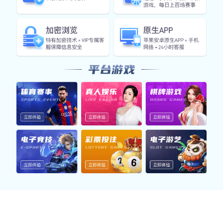
术需求，从而提升整支球队的竞争力。
因此，总监提到“如果离队将创历史纪录”并不是夸大
其词，而是对其在球队价值的真实反映。他不仅是一
个优秀的运动员，更是整个俱乐部文化与精神的象
征。
2、市场价值分析
从转会市场来看，2500万欧元这个数字并不是随便估
算出来的。在当今足球圈，高水平年轻球员往往具备
巨大的市场潜力，而佐野海舟正符合这一条件。他近
年来在联赛中的出色表现，不仅吸引了众多国内外俱
乐部的目光，还使他的身价一路飙升。
根据相关数据显示，同年龄段球员中，拥有类似实力
和潜力者身价普遍较高。因此，美因茨总监用“无价”