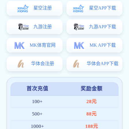
条腿
2026-06-08 14:22
49 次阅读
首页
/
体育热点
在最近的一次采访中，美因茨的总监对球队球员佐野
海舟的去留问题发表了看法。他表示，如果佐野海舟
离队，将会创下历史纪录，因为2500万欧元的转会费
连他的一条腿都无法买到。这一言论不仅引发了媒体
的广泛关注，也让球迷们对这位年轻球员的未来充满
期待。本文将从多个角度分析这一话题，探讨佐野海
舟在美因茨的重要性、市场价值、潜在影响及其未来
走向。通过对这些方面的深入剖析，能够更好地理解