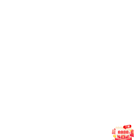
规划。此外，这样一个转会决定还可能引发其他球队
对美因茨核心成员的不安定感，从而造成更多的人才
流失。
同时，转会还可能带来商业利益方面的不确定性。如
果没有及时找到合适的人选进行补强，那么即使得到
了一笔可观收入，也未必能弥补竞技层面上的损失。
而且，在当今激烈竞争环境下，每支球队都希望建立
自己的品牌效应，如果频繁出售主力球员，将直接影
响到品牌形象和市场推广活动。
Total来说，美因茨需要谨慎处理这一事件，以确保长
远发展的稳定性以及竞技水平不受太大影响。同时也
要考虑如何最大化利用现有资源，以保持竞争优势。